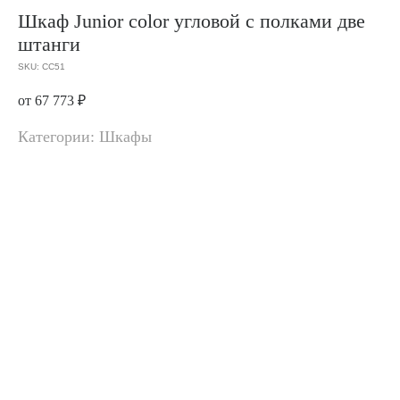
Шкаф Junior color угловой с полками две
штанги
SKU:
CC51
от 67 773
₽
Категории: Шкафы