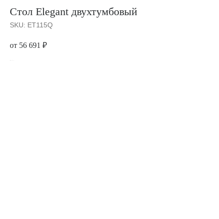
Стол Elegant двухтумбовый
SKU:
ET115Q
от 56 691
₽
Категории: Столы